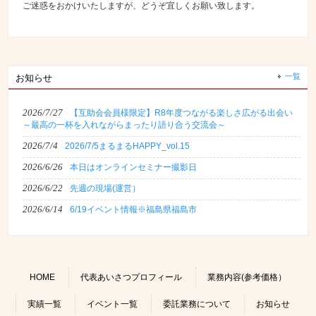
ご迷惑をおかけいたしますが、どうぞ宜しくお願い致します。
一覧
お知らせ
2026/7/27
【互助会会員様限定】R8年度つながる楽しさ広がる出会い
～最高の一杯を入れながらまったり語り合う交流会～
2026/7/4
2026/7/5まるまるHAPPY_vol.15
2026/6/26
本日はオンラインセミナー撮影日
2026/6/22
先週の現場(運営）
2026/6/14
6/19イベント情報※福島県福島市
HOME
代表あいさつプロフィール
業務内容(参考価格）
実績一覧
イベント一覧
委託業務について
お知らせ