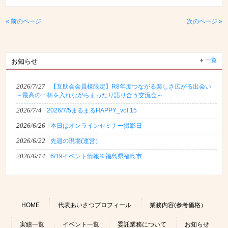
« 前のページ
次のページ »
一覧
お知らせ
2026/7/27
【互助会会員様限定】R8年度つながる楽しさ広がる出会い
～最高の一杯を入れながらまったり語り合う交流会～
2026/7/4
2026/7/5まるまるHAPPY_vol.15
2026/6/26
本日はオンラインセミナー撮影日
2026/6/22
先週の現場(運営）
2026/6/14
6/19イベント情報※福島県福島市
HOME
代表あいさつプロフィール
業務内容(参考価格）
実績一覧
イベント一覧
委託業務について
お知らせ