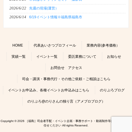
2026/6/22
先週の現場(運営）
2026/6/14
6/19イベント情報※福島県福島市
HOME
代表あいさつプロフィール
業務内容(参考価格）
実績一覧
イベント一覧
委託業務について
お知らせ
お問合せ アクセス
司会・講演・事務代行・その他ご依頼・ご相談はこちら
イベントお申込み、各種イベントお申込みはこちら
のりぷろブログ
のりぷろ@のりさんの独り言（アメブロブログ）
Copyright © 2026 ［福島］司会者手配・イベント企画・事務サポート・動画制作等はのりぷろにお
任せください All rights Reserved.