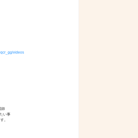
qcr_gg/videos
講師
りたい事
ます。