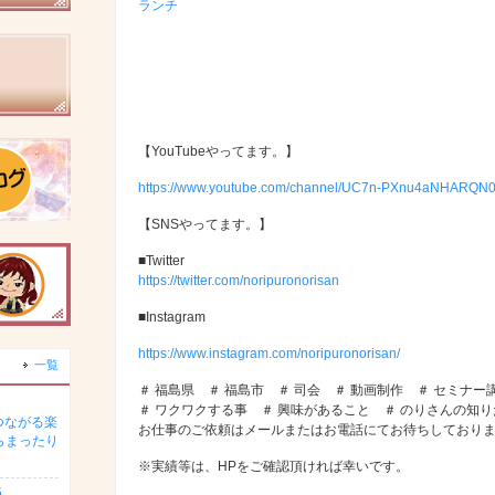
ランチ
【YouTubeやってます。】
https://www.youtube.com/channel/UC7n-PXnu4aNHARQN0
【SNSやってます。】
■Twitter
https://twitter.com/noripuronorisan
■Instagram
https://www.instagram.com/noripuronorisan/
一覧
＃ 福島県 ＃ 福島市 ＃ 司会 ＃ 動画制作 ＃ セミナー
＃ ワクワクする事 ＃ 興味があること ＃ のりさんの知
つながる楽
お仕事のご依頼はメールまたはお電話にてお待ちしており
らまったり
※実績等は、HPをご確認頂ければ幸いです。
5