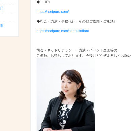
◆ HP↓
日
https://noripuro.com/
◆司会・講演・事務代行・その他ご依頼・ご相談↓
島市
https://noripuro.com/consultation/
司会・ネットリテラシー・講演・イベント企画等の
ご依頼、お待ちしております。今後共どうぞよろしくお願