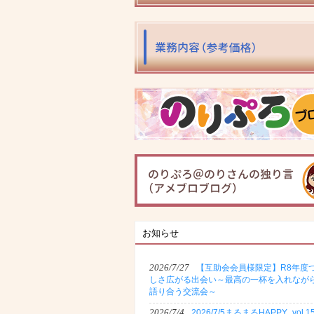
お知らせ
2026/7/27
【互助会会員様限定】R8年度
しさ広がる出会い～最高の一杯を入れなが
語り合う交流会～
2026/7/4
2026/7/5まるまるHAPPY_vol.1